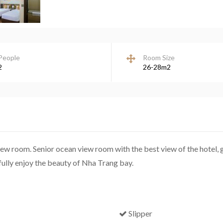
People
Room Size
2
26-28m2
ew room. Senior ocean view room with the best view of the hotel, 
fully enjoy the beauty of Nha Trang bay.
Slipper