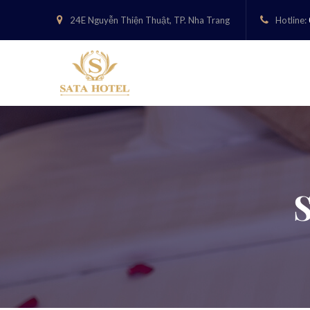
24E Nguyễn Thiện Thuật, TP. Nha Trang
Hotline: