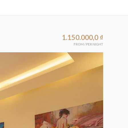
1.150.000,0
₫
FROM
/
PER NIGHT